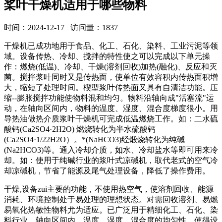
桨叶干燥机适用于哪些物料
时间：2024-12-17 访问量：1837
干燥机已成功地用于食品、化工、石化、染料、工业污泥等领
域。设备传热、冷却、搅拌的特性使之可以完成以下单元操
作：燃烧(低温)、冷却、干燥(溶剂回收)加热(融化)、反应和灭
菌。搅拌浆叶同时又是传热面，使单位有效容积内传热面积增
大，缩短了处理时间。楔型浆叶传热面又具有自清洁功能。压
缩--膨胀搅拌功能使物料混和均匀。物料沿轴向成"活塞流"运
动，在轴向区间内，物料的温度、湿度、混合度梯度很小。用
导热油做热介质浆叶干燥机可完成低温燃烧工作。如：二水硫
酸钙(Ca2SO4·2H2O) 燃烧转化为半水硫酸钙
(Ca2SO4·1/22H2O）。*(NaHCO3)经煅烧转化为纯碱
(Na2HCO3)等。通入冷却介质，如水、冷却盐水等即可用来冷
却。如：使用于纯碱行业的浆叶式凉碱机，取代老式的空气冷
却凉碱机，节省了能源及尾气处理设备，降低了操作费用。
干燥,设备zui主要的功能，不使用热空气，使溶剂回收、能源
消耗、环境控制处于易处理的理想状态。对需回收溶剂、易燃
易氧化热敏性物料尤为适应。已广泛用于精细化工、石化、染
料行业。轴向区间内，温度、湿度、混合度的均匀性，使得设